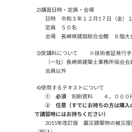
2)講習日時・定員・会場
日時 令和３年１２月1７日（金）１０
定員 ５０名
会場 長崎県建設総合会館 ８階大
3)受講料について ※技術者証発行手
（一社）長崎県建築士事務所協会会
会員以外 ６，
4)使用するテキストについて
① 必須
別刷資料 ４，０００
② 任意（すでにお持ちの方は購入
で講習時にはお持ちください）
2015年改訂版 震災建築物の被災度
（税込）