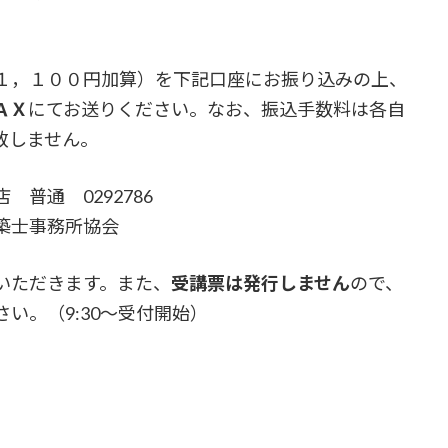
，１００円加算）を下記口座にお振り込みの上、
ＡＸ
にてお送りください。なお、振込手数料は各自
致しません。
通 0292786
事務所協会
ただきます。また、
受講票は発行しません
ので、
い。（9:30～受付開始）