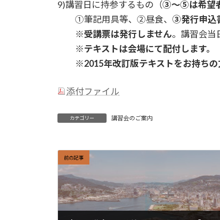
9)講習日に持参するもの（
③～⑤は希望
①筆記用具等、②昼食、
③発行申込書
※
受講票は発行しません
。講習会当
※
テキストは会場にて配付します。
※
2015年改訂版テキストをお持ち
添付ファイル
講習会のご案内
カテゴリー
前の記事