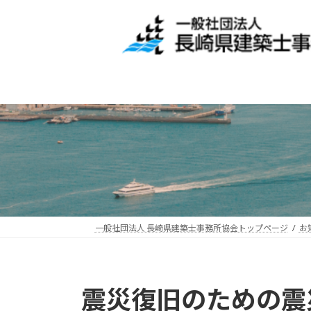
コ
ナ
ン
ビ
テ
ゲ
ン
ー
ツ
シ
へ
ョ
ス
ン
キ
に
ッ
移
プ
動
一般社団法人 長崎県建築士事務所協会トップページ
お
震災復旧のための震