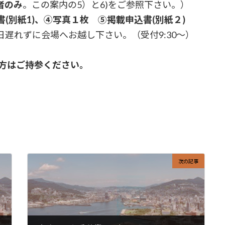
者のみ
。この案内の5）と6)をご参照下さい。）
(別紙1)、④写真１枚 ⑤掲載申込書(別紙２)
日遅れずに会場へお越し下さい。（受付9:30～）
の方はご持参ください。
次の記事