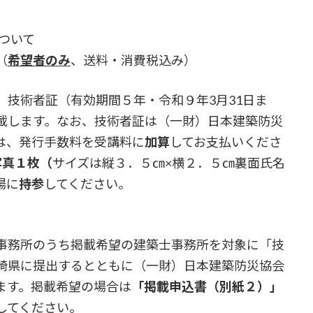
ついて
（
希望者のみ
、送料・消費税込み）
術者証（有効期間５年・令和９年3月31日ま
載します。なお、技術者証は（一財）日本建築防災
は、発行手数料を受講料に
加算
してお支払いくださ
写真１枚（
サイズは縦３．５㎝×横２．５㎝裏面氏名
場に
持参
してください。
務所のうち掲載希望の建築士事務所を対象に「技
崎県に提出するとともに（一財）日本建築防災協会
ます。掲載希望の場合は
「掲載申込書（別紙２）」
してください。