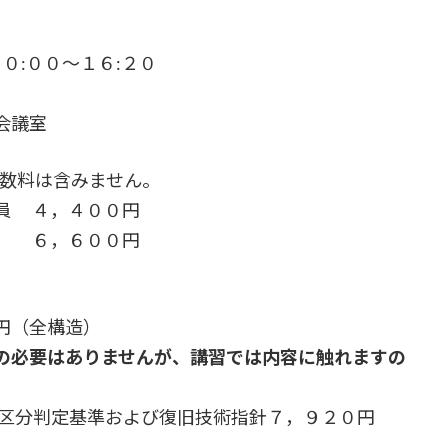
:００～１６:２０
会議室
数料は含みません。
員 ４，４００円
６００円
円（全構造）
の必要はありませんが、講習では内容に触れますの
区分判定基準および復旧技術指針７，９２０円