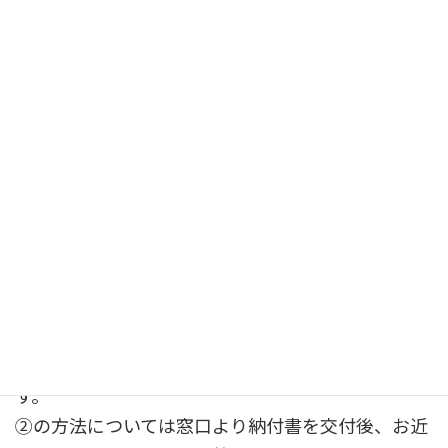
2024-12-20
長崎県収入証紙の廃止のお知らせ。(県の手数料納
付方法が変わります。)
長崎県では、令和6年12月末をもって収入証紙の販
売が終了します。
それに伴い、建築関係の申請(確認申請、長期優良
住宅の認定申請等)は、
① クレジットカード、電子マネー等による支払い
② 手数料納付書を使用した現金支払い
この２つの方法でお支払いいただくことになりま
す。
②の方法については窓口より納付書を交付後、お近