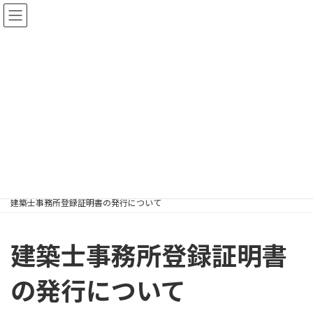
コ
ナ
ン
ビ
テ
ゲ
ン
ー
ツ
シ
お知らせ・講習会のご案
へ
ョ
ス
ン
内
キ
に
ッ
移
プ
動
一般社団法人 長崎県建築士事務所協会トップページ
お知らせ・講習会のご案内
お知らせ・新着情報
建築士事務所登録証明書の発行について
建築士事務所登録証明書
の発行について