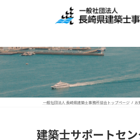
コ
ナ
ン
ビ
テ
ゲ
ン
ー
ツ
シ
へ
ョ
ス
ン
キ
に
ッ
移
プ
動
一般社団法人 長崎県建築士事務所協会トップページ
お
建築士サポートセン