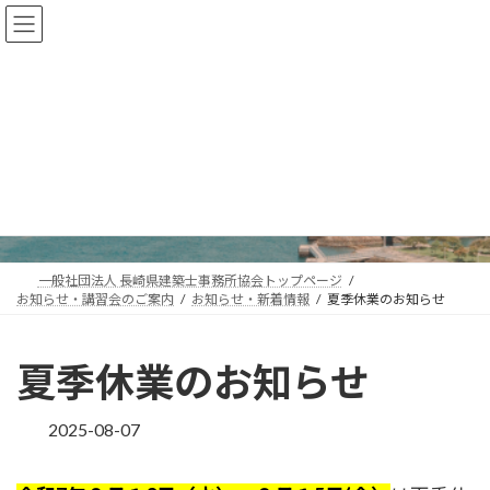
コ
ナ
ン
ビ
テ
ゲ
ン
ー
ツ
シ
お知らせ・講習会のご案
へ
ョ
ス
ン
内
キ
に
ッ
移
プ
動
一般社団法人 長崎県建築士事務所協会トップページ
お知らせ・講習会のご案内
お知らせ・新着情報
夏季休業のお知らせ
夏季休業のお知らせ
2025-08-07