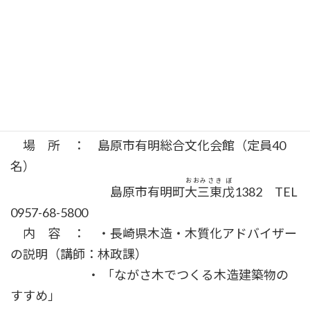
すすめ」
(講師：三好・中村）
<島原地区会場>
日 時 ： 令和 6年12月11日（水） 受付
13:00～
場 所 ： 島原市有明総合文化会館（定員40
名）
おおみさき
ぼ
島原市有明町
大三東
戊
1382 TEL
0957-68-5800
内 容 ： ・長崎県木造・木質化アドバイザー
の説明（講師：林政課）
・ 「ながさ木でつくる木造建築物の
すすめ」