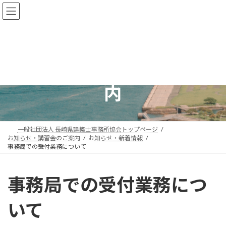
コ
ナ
ン
ビ
テ
ゲ
ン
ー
ツ
シ
お知らせ・講習会のご案
へ
ョ
ス
ン
内
キ
に
ッ
移
プ
動
一般社団法人 長崎県建築士事務所協会トップページ
お知らせ・講習会のご案内
お知らせ・新着情報
事務局での受付業務について
事務局での受付業務につ
いて